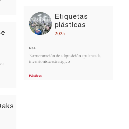
Etiquetas
plásticas
ce
2024
M&A
Estructuración de adquisición apalancada,
inversionista estratégico
 de
Plásticos
Oaks