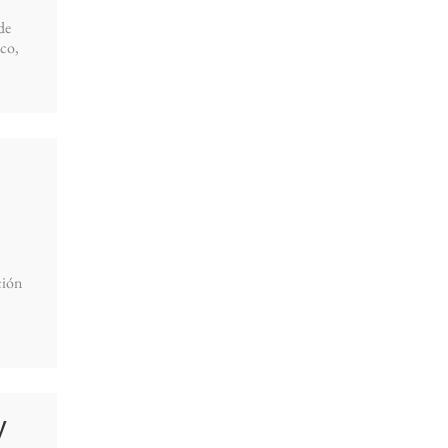
de
co,
ción
V