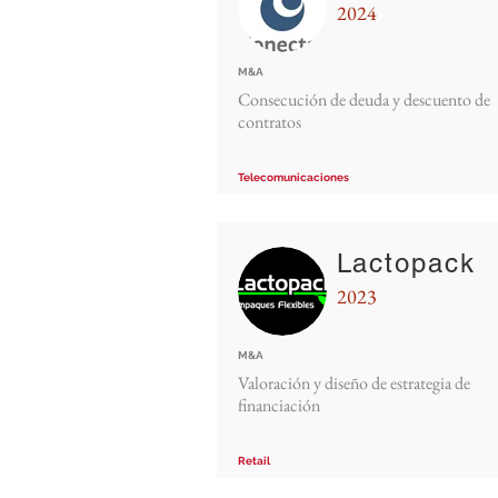
2024
M&A
Consecución de deuda y descuento de
contratos
Telecomunicaciones
Lactopack
2023
M&A
Valoración y diseño de estrategia de
financiación
Retail