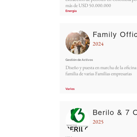
más de USD 50.000.000
Energía
Family Offi
2024
Gestión de Activos
Diseño y puesta en marcha de la oficina
familia de varias Familias empresarias
Varios
Berilo & 7 
2025