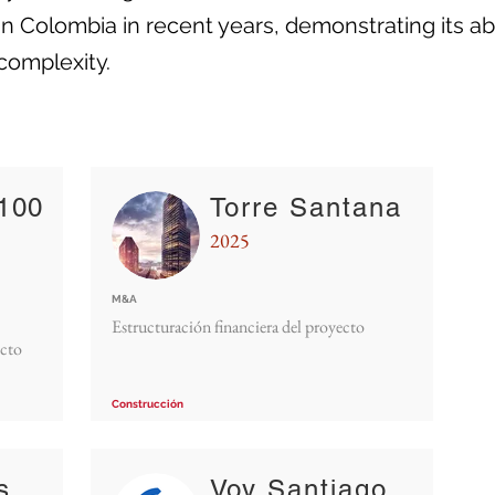
n Colombia in recent years, demonstrating its abi
complexity.
/100
Torre Santana
2025
M&A
Estructuración financiera del proyecto
ecto
Construcción
s
Voy Santiago