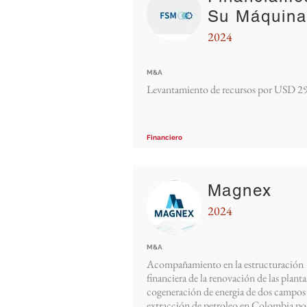
Su Máquina
2024
M&A
Levantamiento de recursos por USD 
Financiero
Magnex
2024
M&A
Acompañamiento en la estructuración
financiera de la renovación de las planta
cogeneración de energia de dos campos
extracción de petroleo en Colombia po