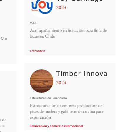
2024
M&A
Acompañamiento en licitación para flota de
buses en Chile
29Mn
Transporte
Timber Innova
2024
Estructuración Financiera
Estructuración de empresa productora de
pisos de madera y gabinetes de cocina para
exportación
s de
 de
Fabricación y comercio internacional
r