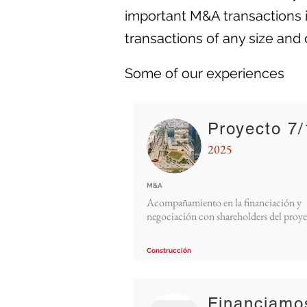
important M&A transactions i
transactions of any size and 
Some of our experiences
Proyecto 7
2025
M&A
Acompañamiento en la financiación y
negociación con shareholders del proy
Construcción
Financiamo